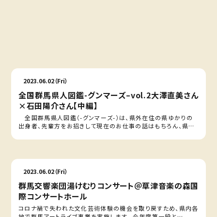
2023.06.09（Fri）
全国群馬県人図鑑-グンマーズ–vol.3国井健輔さん
×高橋史好さん【後編】
全国群馬県人図鑑（-グンマーズ-）は、県外在住の県ゆかりの
出身者、先輩方をお招きして現在のお仕事の話はもちろん、県
内…
2023.06.02（Fri）
全国群馬県人図鑑-グンマーズ–vol.2大澤直美さん
×石田陽介さん【中編】
全国群馬県人図鑑（-グンマーズ-）は、県外在住の県ゆかりの
出身者、先輩方をお招きして現在のお仕事の話はもちろん、県
内…
2023.06.02（Fri）
群馬交響楽団湯けむりコンサート＠草津音楽の森国
際コンサートホール
コロナ禍で失われた文化芸術体験の機会を取り戻すため、県内各
地で群馬アートライブ事業を実施します。 今年度第一段と…