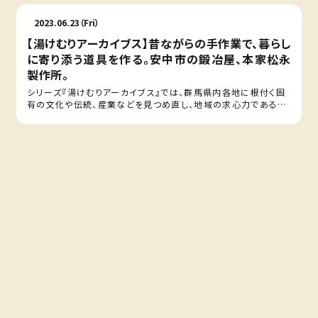
2023.06.23（Fri）
【湯けむりアーカイブス】昔ながらの手作業で、暮らし
に寄り添う道具を作る。安中市の鍛冶屋、本家松永
製作所。
シリーズ『湯けむりアーカイブス』では、群馬県内各地に根付く固
有の文化や伝統、産業などを見つめ直し、地域の求心力である
そ…
2023.06.16（Fri）
【湯けむりアーカイブス】瓦に適した藤岡の土、熟練
の技で作る迫力の顔。現代の名工、山口鬼瓦店。
シリーズ『湯けむりアーカイブス』では、群馬県内各地に根付く
固有の文化や伝統、産業などを見つめ直し、地域の求心力であ
る…