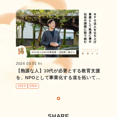
2024.03.01 fri
【熱源な人】10代が必要とする教育支援
を、NPOとして事業化する道を拓いてき
た NPO法人DNA代表理事 ・沼田翔二
2023
DNA
朗さん
SHARE