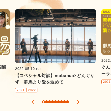
2022
国際
ぐん
2022.05.10 tue
ーラ
【スペシャル対談】mabanua×どんぐり
ず 群馬より愛を込めて
2021
2021
2022