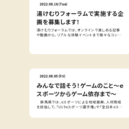
2022.08.16（Tue）
湯けむりフォーラムで実施する企
画を募集します！
湯けむりフォーラムでは、オンラインで楽しめる記事
や動画から、リアルな体験イベントまで様々なコンテ
ンツを配信していますが、みなさまからも企画を募集
し、より湯けむりフォーラムのコンテ…
2022.08.05（Fri）
みんなで話そう！ゲームのこと～ｅ
スポーツからゲーム依存まで～
群馬県では、eスポーツによる地域振興、人材育成
を目指して、「U19eスポーツ選手権」や「全日本eスポ
ーツ実況王決定戦」などの大会を開催してきました。
一方で、長時間のオンラインゲ…