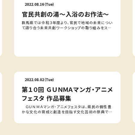
2022.08.16（Tue）
官民共創の湯～入浴のお作法～
群馬県では令和３年度より、官民で地域の未来につい
て語り合う未来共創ワークショップの取り組みをスタ
ートしました。今年度も県内３ エリアを対象とし、９
月より実施いたします（詳細はこ…
2022.08.02（Tue）
第１０回 ＧＵＮＭＡマンガ・アニメ
フェスタ 作品募集
ＧＵＮＭＡマンガ・アニメフェスタは、県民の個性豊
かな文化の育成と創造を目指す文化芸術の祭典であ
る「県民芸術祭」の一環として実施してきたイベント
です。本イベントを、群馬県におけ…