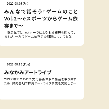
2022.08.05（Fri）
みんなで話そう！ゲームのこと
Vol.2～eスポーツからゲーム依
存まで～
群馬県では、eスポーツによる地域振興を進めてい
ますが、一方でゲーム依存症の問題についても取組
を進めています。 前回はゲーム依存の専門家のほ
か、eスポーツのプロプレイヤーからお話…
2022.08.16（Tue）
みなかみアートライブ
コロナ禍で失われた文化芸術体験の機会を取り戻す
ため、県内各地で群馬アートライブ事業を実施しま
す。みなかみ町を一望できる高台にある「嶽林寺」に
おいて、日本古来の音楽である邦楽演奏…