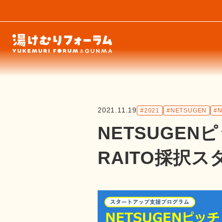
2021.11.19
#2021
#NETSUGEN
#
NETSUGENピ
RAITO採択