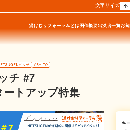
文字サイズ
小
湯けむりフォーラムとは
開催概要
出演者一覧
お知
NETSUGENピッチ
#RAITO
ッチ #7
スタートアップ特集
キ