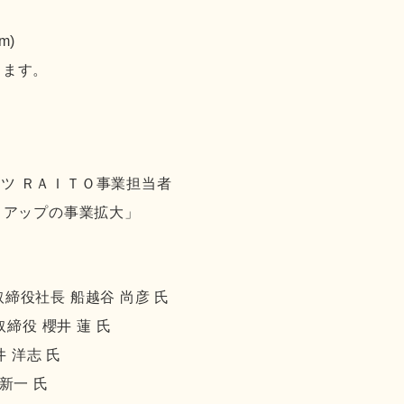
m)
します。
ツ ＲＡＩＴＯ事業担当者
トアップの事業拡大」
締役社長 船越谷 尚彦 氏
締役 櫻井 蓮 氏
 洋志 氏
新一 氏