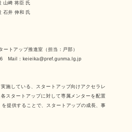
 山﨑 将臣 氏
 石井 伸和 氏
タートアップ推進室（担当：戸部）
keieika@pref.gunma.lg.jp
て実施している、スタートアップ向けアクセラレ
た各スタートアップに対して専属メンターを配置
 を提供することで、スタートアップの成長、事