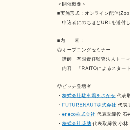
＜開催概要＞
■実施形式：オンライン配信(Zoo
申込者にのちほどURLを送付
■内 容：
◎オープニングセミナー
講師：有限責任監査法人トーマ
内容：「RAITOによるスター
◎ピッチ登壇者
・
株式会社駐車場をさがせ
代表取
・
FUTURENAUT株式会社
代表取
・
eneco株式会社
代表取締役 石井
・
株式会社花助
代表取締役 小林 