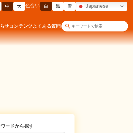
色合い
中
大
白
黒
青
Japanese
らせ
コンテンツ
よくある質問
ーワードから探す