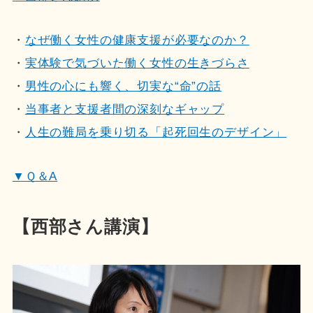
・
なぜ働く女性の健康支援が必要なのか？
・
実体験で気づいた働く女性の生きづらさ
・
男性の心にも響く、切実な“命”の話
・
当事者と支援者間の深刻なギャップ
・
人生の難局を乗り切る「起死回生のデザイン」
▼Ｑ＆A
【西部さん講演】