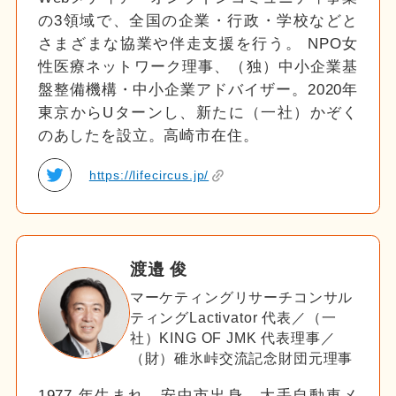
の3領域で、全国の企業・行政・学校などと
さまざまな協業や伴走支援を行う。 NPO女
性医療ネットワーク理事、（独）中小企業基
盤整備機構・中小企業アドバイザー。2020年
東京からUターンし、新たに（一社）かぞく
のあしたを設立。高崎市在住。
https://lifecircus.jp/
渡邉 俊
マーケティングリサーチコンサル
ティングLactivator 代表／（一
社）KING OF JMK 代表理事／
（財）碓氷峠交流記念財団元理事
1977 年生まれ、安中市出身。大手自動車メ