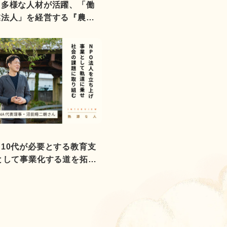
】多様な人材が活躍、「働
業法人」を経営する『農園
野高章さん
10代が必要とする教育支
として事業化する道を拓い
O法人DNA代表理事 ・沼田