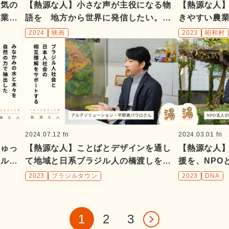
人気の
【熱源な人】小さな声が主役になる物
【熱源な人
蜂業も
語を 地方から世界に発信したい。映
きやすい農
開す
画監督 飯塚花笑さん
星ノ環』星
2024
映画
2023
昭和村
2024.03.01 fri
2024.07.12 fri
ぎゅっ
【熱源な人】
【熱源な人】ことばとデザインを通し
イルを
援を、NPO
て地域と日系ブラジル人の橋渡しをし
・総一
てきた NP
てきた アルテソリューション代表
2023
DNA
2023
ブラジルタウン
翔二朗さん
平野勇パウロさん
1
2
3
>