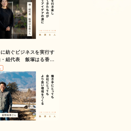
来に紡ぐビジネスを実行す
紬・組代表 飯塚はる香さ
人