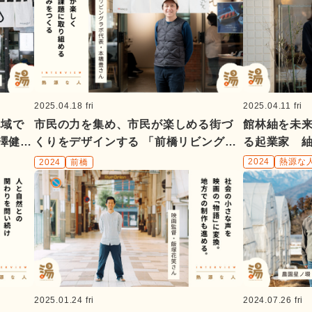
2025.04.11 fri
2025.04.18 fri
館林紬を未
地域で
市民の力を集め、市民が楽しめる街づ
る起業家 
澁澤健剛
くりをデザインする 「前橋リビングラ
ん
ボ」本橋豊さん
2024
熱源な
2024
前橋
2025.01.24 fri
2024.07.26 fri