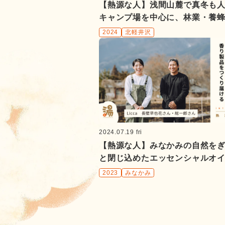
【熱源な人】浅間山麓で真冬も
キャンプ場を中心に、林業・養
含めた地域資源循環型事業を展
2024
北軽井沢
る きたもっく・福嶋誠さん
2024.07.19 fri
【熱源な人】みなかみの自然を
と閉じ込めたエッセンシャルオ
手がける Licca 長壁早也花さん
2023
みなかみ
郎さん