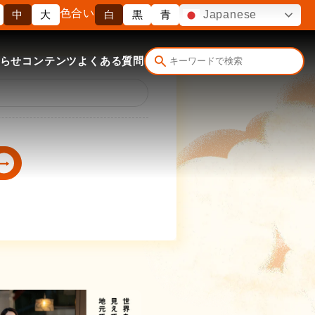
色合い
中
大
白
黒
青
Japanese
らせ
コンテンツ
よくある質問