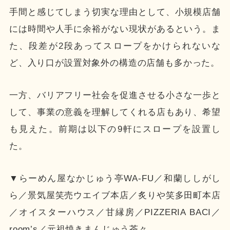
手間と感じてしまう切実な理由として、小規模店舗
には時間や人手に余裕がない現状があるという。ま
た、段差が2段あってスロープをかけられないな
ど、入り口が設置対象外の構造の店舗も多かった。
一方、バリアフリー社会を促進させる小さな一歩と
して、事業の意義を理解してくれる店もあり、希望
も見えた。前期は以下の9軒にスロープを設置し
た。
▼らーめん屋なかじゅう亭WA-FU／和蘭ししがし
ら／景気屋笑売ウエイブ本店／炙りや笑多田町本店
／オイスターハウス／甘縁房／PIZZERIA BACI／
room’s／元祖焼きまんじゅう茶々