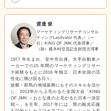
渡邉 俊
マーケティングリサーチコンサル
ティングLactivator 代表／（一
社）KING OF JMK 代表理事／
（財）碓氷峠交流記念財団元理事
1977 年生まれ、安中市出身。大手自動車メ
ーカーでの15 年間のマーケティングリサー
チ経験をもとに2016 年独立、日本全国の活
性化に飛び回る日々。
故郷・群馬の地域振興にもそのスキルを活か
し、2013年から上毛かるた全国大会「KING
OF JMK ～おとな達の上毛かるた日本一決定
戦～」を主宰。2017 年には、県の観光応援
を目的としたスマホアプリ「札ッシュ!! 上毛