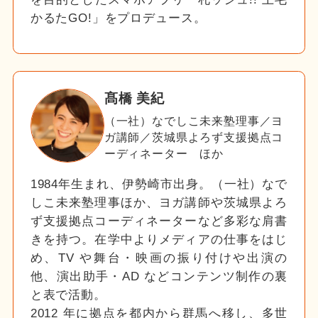
かるたGO!」をプロデュース。
髙橋 美紀
（一社）なでしこ未来塾理事／ヨ
ガ講師／茨城県よろず支援拠点コ
ーディネーター ほか
1984年生まれ、伊勢崎市出身。（一社）なで
しこ未来塾理事ほか、ヨガ講師や茨城県よろ
ず支援拠点コーディネーターなど多彩な肩書
きを持つ。在学中よりメディアの仕事をはじ
め、TV や舞台・映画の振り付けや出演の
他、演出助手・AD などコンテンツ制作の裏
と表で活動。
2012 年に拠点を都内から群馬へ移し、多世