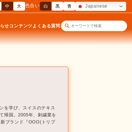
色合い
中
大
白
黒
青
Japanese
らせ
コンテンツ
よくある質問
ンを学び、スイスのテキス
帰国。2005年、刺繍業を
新ブランド『OOO(トリプ