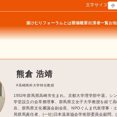
文字サイズ
小
湯けむりフォーラムとは
開催概要
出演者一覧
お知
熊倉 浩靖
高崎商科大学特任教授
1953年群馬県高崎市生まれ。京都大学理学部中退。シン
学堂設立の会常務理事、群馬県立女子大学教授を経て高
在、群馬県文化審議会副会長、NPOぐんま代表理事・エ
局群馬責任者、(一社)日本温泉協会学術部委員会顧問、