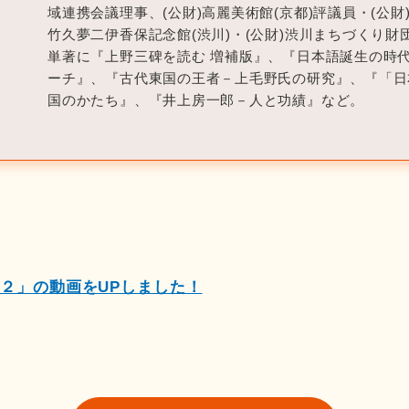
域連携会議理事、(公財)高麗美術館(京都)評議員・(公財)
竹久夢二伊香保記念館(渋川)・(公財)渋川まちづくり財
単著に『上野三碑を読む 増補版』、『日本語誕生の時
ーチ』、『古代東国の王者－上毛野氏の研究』、『「日
国のかたち』、『井上房一郎－人と功績』など。
２」の動画をUPしました！