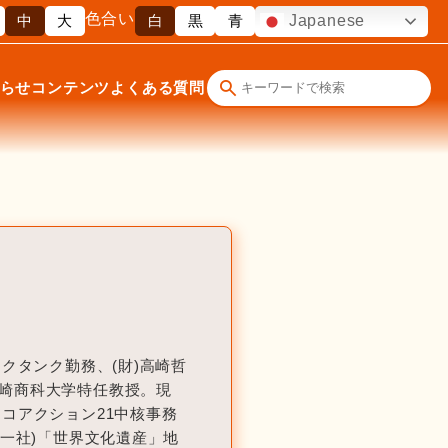
色合い
中
大
白
黒
青
Japanese
らせ
コンテンツ
よくある質問
クタンク勤務、(財)高崎哲
崎商科大学特任教授。現
コアクション21中核事務
(一社)「世界文化遺産」地