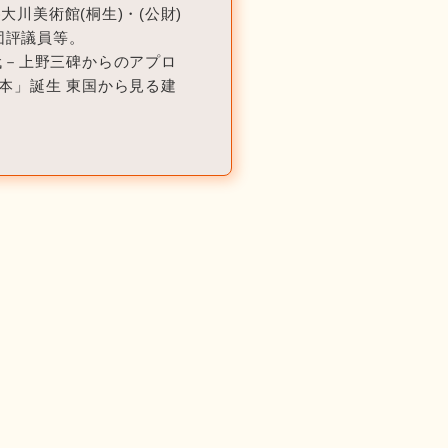
大川美術館(桐生)・(公財)
団評議員等。
代－上野三碑からのアプロ
本」誕生 東国から見る建