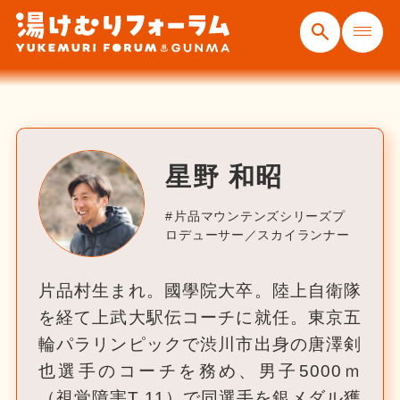
星野 和昭
片品マウンテンズシリーズプ
ロデューサー／スカイランナー
片品村生まれ。國學院大卒。陸上自衛隊
を経て上武大駅伝コーチに就任。東京五
輪パラリンピックで渋川市出身の唐澤剣
也選手のコーチを務め、男子5000ｍ
（視覚障害T 11）で同選手を銀メダル獲